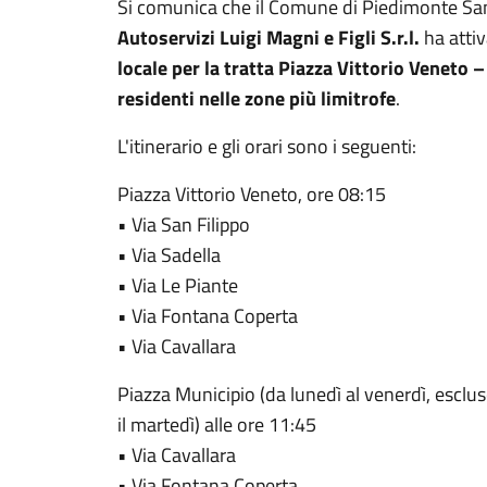
Si comunica che il Comune di Piedimonte Sa
Autoservizi Luigi Magni e Figli S.r.l.
ha attiv
locale per la tratta Piazza Vittorio Veneto –
residenti nelle zone più limitrofe
.
L'itinerario e gli orari sono i seguenti:
Piazza Vittorio Veneto, ore 08:15
• Via San Filippo
• Via Sadella
• Via Le Piante
• Via Fontana Coperta
• Via Cavallara
Piazza Municipio (da lunedì al venerdì, esclus
il martedì) alle ore 11:45
• Via Cavallara
• Via Fontana Coperta