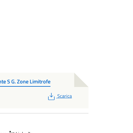
te S G. Zone Limitrofe
PDF
Scarica