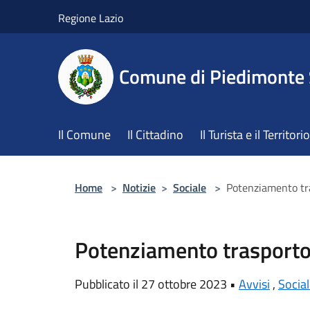
Salta al contenuto principale
Regione Lazio
Comune di Piedimonte
Il Comune
Il Cittadino
Il Turista e il Territorio
Home
>
Notizie
>
Sociale
>
Potenziamento tra
Potenziamento trasporto 
Pubblicato il 27 ottobre 2023 •
Avvisi
,
Socia