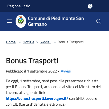
Salta al contenuto principale
Regione Lazio
Comune di Piedimonte San
Germano
Home
>
Notizie
>
Avvisi
>
Bonus Trasporti
Bonus Trasporti
Pubblicato il 1 settembre 2022 •
Avvisi
Da oggi, 1 settembre, sarà possibile presentare richiesta
per il Bonus Trasporti, accedendo al sito del Ministero del
Lavoro, al seguente link
https://bonustrasporti.lavoro.gov.it/
con SPID, oppure
con CIE (Carta d'identità elettronica).