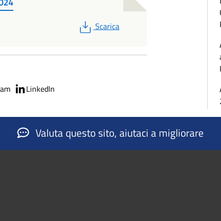
2024
PDF
Scarica
ram
LinkedIn
Valuta questo sito, aiutaci a migliorare