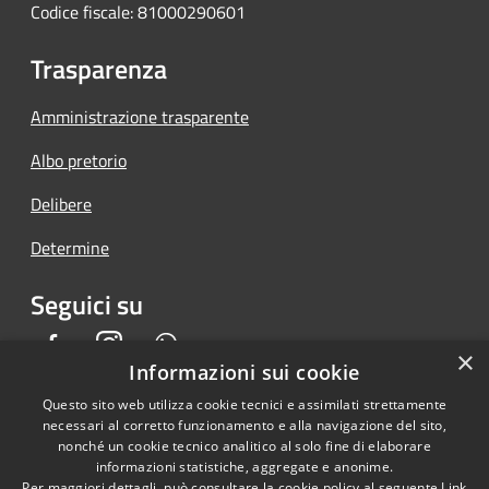
Codice fiscale: 81000290601
Trasparenza
Amministrazione trasparente
Albo pretorio
Delibere
Determine
Seguici su
Facebook
Instagram
Whatsapp
×
Informazioni sui cookie
Questo sito web utilizza cookie tecnici e assimilati strettamente
necessari al corretto funzionamento e alla navigazione del sito,
RSS
Copyright © 2026 • Comune di
nonché un cookie tecnico analitico al solo fine di elaborare
informazioni statistiche, aggregate e anonime.
Accessibilità
Piedimonte San Germano •
Per maggiori dettagli, può consultare la cookie policy al seguente
Link