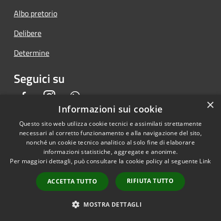
Albo pretorio
Delibere
Determine
Seguici su
Facebook
Instagram
Whatsapp
×
Informazioni sui cookie
Questo sito web utilizza cookie tecnici e assimilati strettamente
necessari al corretto funzionamento e alla navigazione del sito,
RSS
Copyright © 2026 • Comune di
nonché un cookie tecnico analitico al solo fine di elaborare
informazioni statistiche, aggregate e anonime.
Accessibilità
Piedimonte San Germano •
Per maggiori dettagli, può consultare la cookie policy al seguente
Link
Privacy
Municipium
Powered by
•
Cookie
Accesso redazione
RIFIUTA TUTTO
ACCETTA TUTTO
Mappa del sito
Back Office AT
MOSTRA DETTAGLI