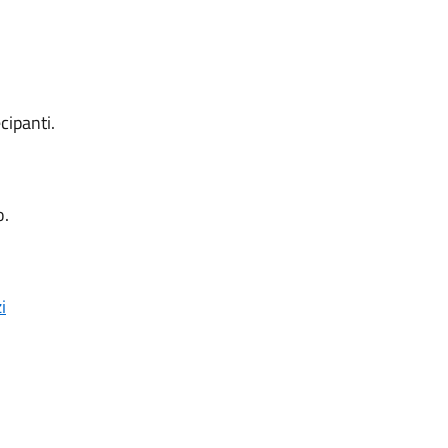
cipanti.
o.
i