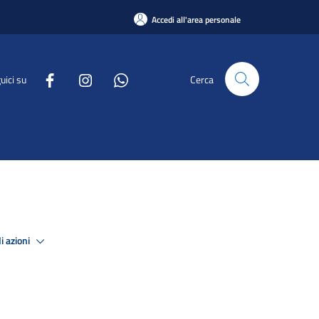
Accedi all'area personale
uici su
Cerca
i azioni