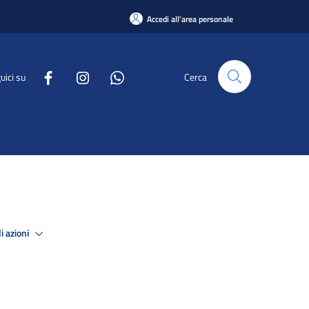
Accedi all'area personale
uici su
Cerca
i azioni