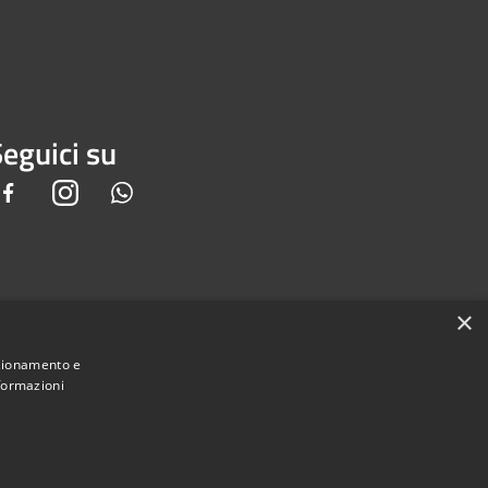
eguici su
Facebook
Instagram
Whatsapp
×
nzionamento e
nformazioni
Municipium
e di Piedimonte San Germano • Powered by
•