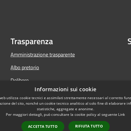
Trasparenza
S
Amministrazione trasparente
Albo pretorio
Delibere
Informazioni sui cookie
Determine
web utilizza cookie tecnici e assimilati strettamente necessari al corretto fu
azione del sito, nonché un cookie tecnico analitico al solo fine di elaborare i
statistiche, aggregate e anonime.
Per maggiori dettagli, può consultare la cookie policy al seguente
Link
RIFIUTA TUTTO
ACCETTA TUTTO
l sito
Copyright © 2026 • Comun