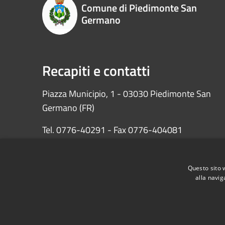
Comune di Piedimonte San
Germano
Recapiti e contatti
Piazza Municipio, 1 - 03030 Piedimonte San
Germano (FR)
Tel. 0776-40291 - Fax 0776-404081
PEC: protocollopiedimontesg@pec.it
Questo sito 
Codice fiscale: 81000290601
alla navig
RSS
Accessibilità
Privacy
Cookie
Mappa de