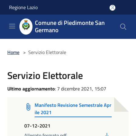
Salta al contenuto principale
Regione Lazio
Comune di Piedimonte San
Germano
Home
>
Servizio Elettorale
Servizio Elettorale
Ultimo aggiornamento
: 7 dicembre 2021, 15:07
Manifesto Revisione Semestrale Apr
ile 2021
07-12-2021
PDF
Allegato formato pdf