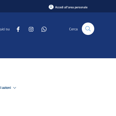
Accedi all'area personale
uici su
Cerca
i azioni