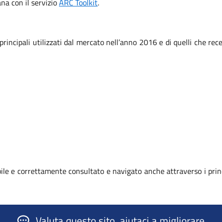
iana con il servizio
ARC Toolkit
.
 principali utilizzati dal mercato nell’anno 2016 e di quelli che r
le e correttamente consultato e navigato anche attraverso i prin
Valuta questo sito, aiutaci a migliorare