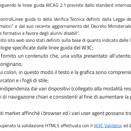
eguendo le linee guida WCAG 2.1 previste dallo standard internaz
i controlLinee guida lo della Verifica Tecnica definiti dalla Legge
formatici” e dal suo recente aggiornamento del Decreto Ministeri
e formativi a favore degli alunni disabili”.
sto sito web sono stati definiti sulla base di quanto indicato dalle
logie specificate dalle linee guida del W3C;
 fornito un contenuto che, una volta presentato all'utente
originario;
 colori, in questo modo il testo e la grafica sono comprensib
tori e i fogli di stile;
’indipendenza dai vari dispositivi (collegato alla modalità re
i di navigazione chiari e consistenti al fine di aumentare la
usti marker affinché i browser ed i vari user agent possano t
 superato la validazione HTML5 effettuata con il
W3C Validator
ed è