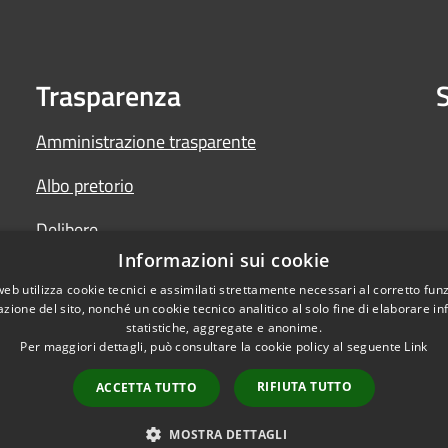
Trasparenza
S
Amministrazione trasparente
Albo pretorio
Delibere
Informazioni sui cookie
Determine
web utilizza cookie tecnici e assimilati strettamente necessari al corretto fu
azione del sito, nonché un cookie tecnico analitico al solo fine di elaborare i
statistiche, aggregate e anonime.
Per maggiori dettagli, può consultare la cookie policy al seguente
Link
RIFIUTA TUTTO
ACCETTA TUTTO
l sito
Copyright © 2026 • Comun
Back Office AT
MOSTRA DETTAGLI