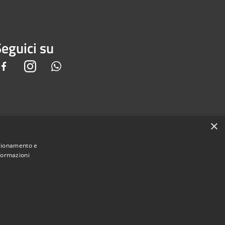
eguici su
Facebook
Instagram
Whatsapp
×
nzionamento e
nformazioni
Municipium
e di Piedimonte San Germano • Powered by
•
Accesso redazione