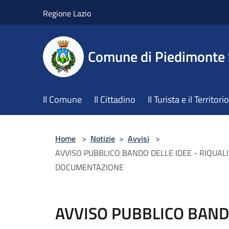
Salta al contenuto principale
Regione Lazio
Comune di Piedimonte
Il Comune
Il Cittadino
Il Turista e il Territorio
Home
>
Notizie
>
Avvisi
>
AVVISO PUBBLICO BANDO DELLE IDEE - RIQUA
DOCUMENTAZIONE
AVVISO PUBBLICO BANDO