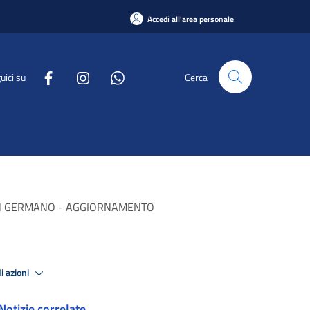
Accedi all'area personale
uici su
Cerca
SAN GERMANO - AGGIORNAMENTO
i azioni
Notizie correlate