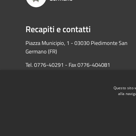
Recapiti e contatti
Piazza Municipio, 1 - 03030 Piedimonte San
Germano (FR)
Tel. 0776-40291 - Fax 0776-404081
PEC: protocollopiedimontesg@pec.it
Questo sito 
Codice fiscale: 81000290601
alla navig
RSS
Accessibilità
Privacy
Cookie
Mappa de