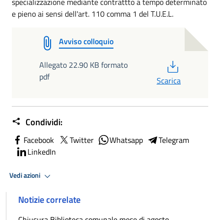
specializzazione mediante contrattto a tempo determinato
e pieno ai sensi dell'art. 110 comma 1 del T.U.E.L.
Avviso colloquio
PDF
Allegato 22.90 KB formato
pdf
Scarica
Condividi:
Facebook
Twitter
Whatsapp
Telegram
LinkedIn
Vedi azioni
Notizie correlate
Chiusura Biblioteca comunale mese di agosto