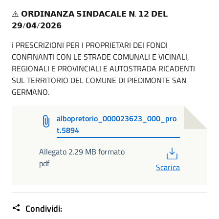
⚠️ 𝗢𝗥𝗗𝗜𝗡𝗔𝗡𝗭𝗔 𝗦𝗜𝗡𝗗𝗔𝗖𝗔𝗟𝗘 𝗡. 𝟭𝟮 𝗗𝗘𝗟
𝟮𝟵/𝟬𝟰/𝟮𝟬𝟮𝟲
ℹ️ PRESCRIZIONI PER I PROPRIETARI DEI FONDI
CONFINANTI CON LE STRADE COMUNALI E VICINALI,
REGIONALI E PROVINCIALI E AUTOSTRADA RICADENTI
SUL TERRITORIO DEL COMUNE DI PIEDIMONTE SAN
GERMANO.
albopretorio_000023623_000_pro
t.5894
PDF
Allegato 2.29 MB formato
pdf
Scarica
Condividi: