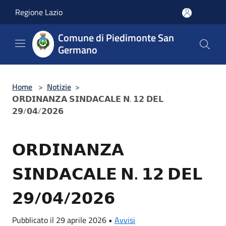
Salta al contenuto principale
Regione Lazio
Comune di Piedimonte San
Germano
Home
>
Notizie
>
𝗢𝗥𝗗𝗜𝗡𝗔𝗡𝗭𝗔 𝗦𝗜𝗡𝗗𝗔𝗖𝗔𝗟𝗘 𝗡. 𝟭𝟮 𝗗𝗘𝗟
𝟮𝟵/𝟬𝟰/𝟮𝟬𝟮𝟲
𝗢𝗥𝗗𝗜𝗡𝗔𝗡𝗭𝗔
𝗦𝗜𝗡𝗗𝗔𝗖𝗔𝗟𝗘 𝗡. 𝟭𝟮 𝗗𝗘𝗟
𝟮𝟵/𝟬𝟰/𝟮𝟬𝟮𝟲
Pubblicato il 29 aprile 2026 •
Avvisi