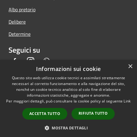
Albo pretorio
Delibere
Determine
Seguici su
Facebook
Instagram
Whatsapp
×
Informazioni sui cookie
Questo sito web utilizza cookie tecnici e assimilati strettamente
necessari al corretto funzionamento e alla navigazione del sito,
RSS
Copyright © 2026 • Comune di
nonché un cookie tecnico analitico al solo fine di elaborare
informazioni statistiche, aggregate e anonime.
Accessibilità
Piedimonte San Germano •
Per maggiori dettagli, può consultare la cookie policy al seguente
Link
Privacy
Municipium
Powered by
•
Cookie
Accesso redazione
RIFIUTA TUTTO
ACCETTA TUTTO
Mappa del sito
Back Office AT
MOSTRA DETTAGLI