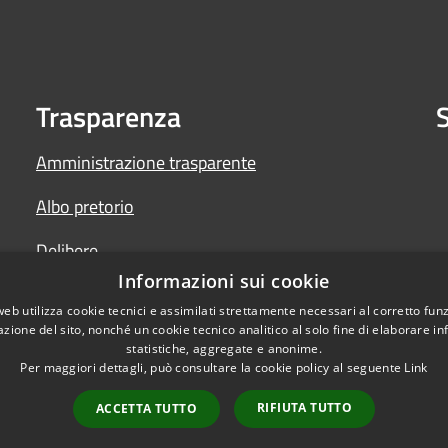
Trasparenza
S
Amministrazione trasparente
Albo pretorio
Delibere
Informazioni sui cookie
Determine
web utilizza cookie tecnici e assimilati strettamente necessari al corretto fu
azione del sito, nonché un cookie tecnico analitico al solo fine di elaborare i
statistiche, aggregate e anonime.
Per maggiori dettagli, può consultare la cookie policy al seguente
Link
RIFIUTA TUTTO
ACCETTA TUTTO
l sito
Copyright © 2026 • Comun
Back Office AT