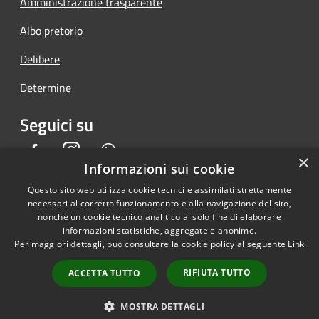
Amministrazione trasparente
Albo pretorio
Delibere
Determine
Seguici su
Facebook
Instagram
Whatsapp
×
Informazioni sui cookie
Questo sito web utilizza cookie tecnici e assimilati strettamente
necessari al corretto funzionamento e alla navigazione del sito,
RSS
Copyright © 2026 • Comune di
nonché un cookie tecnico analitico al solo fine di elaborare
informazioni statistiche, aggregate e anonime.
Accessibilità
Piedimonte San Germano •
Per maggiori dettagli, può consultare la cookie policy al seguente
Link
Privacy
Municipium
Powered by
•
Cookie
Accesso redazione
RIFIUTA TUTTO
ACCETTA TUTTO
Mappa del sito
Back Office AT
MOSTRA DETTAGLI