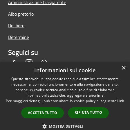
Amministrazione trasparente
Albo pretorio
Delibere
Determine
Seguici su
Facebook
Instagram
Whatsapp
×
Informazioni sui cookie
Questo sito web utilizza cookie tecnici e assimilati strettamente
necessari al corretto funzionamento e alla navigazione del sito,
RSS
Copyright © 2026 • Comune di
nonché un cookie tecnico analitico al solo fine di elaborare
informazioni statistiche, aggregate e anonime.
Accessibilità
Piedimonte San Germano •
Per maggiori dettagli, può consultare la cookie policy al seguente
Link
Privacy
Municipium
Powered by
•
Cookie
Accesso redazione
RIFIUTA TUTTO
ACCETTA TUTTO
Mappa del sito
Back Office AT
MOSTRA DETTAGLI