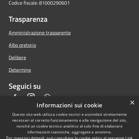
Codice fiscale: 81000290601
Trasparenza
Amministrazione trasparente
Albo pretorio
Delibere
Determine
Seguici su
Facebook
Instagram
Whatsapp
×
Informazioni sui cookie
Questo sito web utilizza cookie tecnici e assimilati strettamente
necessari al corretto funzionamento e alla navigazione del sito,
RSS
Copyright © 2026 • Comune di
nonché un cookie tecnico analitico al solo fine di elaborare
informazioni statistiche, aggregate e anonime.
Accessibilità
Piedimonte San Germano •
Per maggiori dettagli, può consultare la cookie policy al seguente
Link