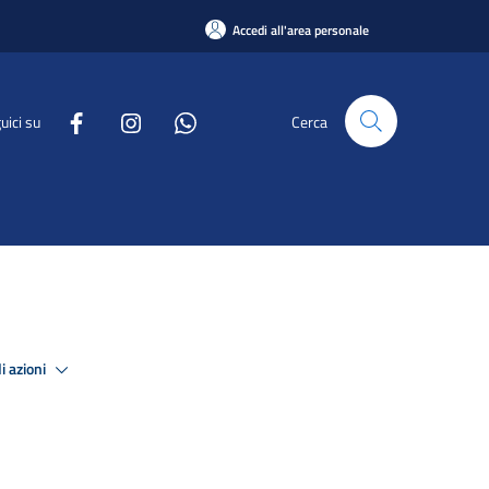
Accedi all'area personale
uici su
Cerca
i azioni