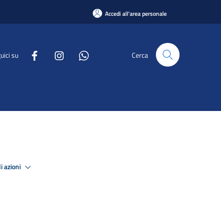
Accedi all'area personale
uici su
Cerca
i azioni