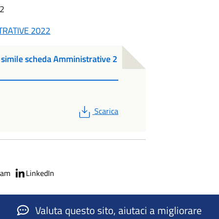
22
TRATIVE 2022
imile scheda Amministrative 2
PDF
Scarica
ram
LinkedIn
Valuta questo sito, aiutaci a migliorare