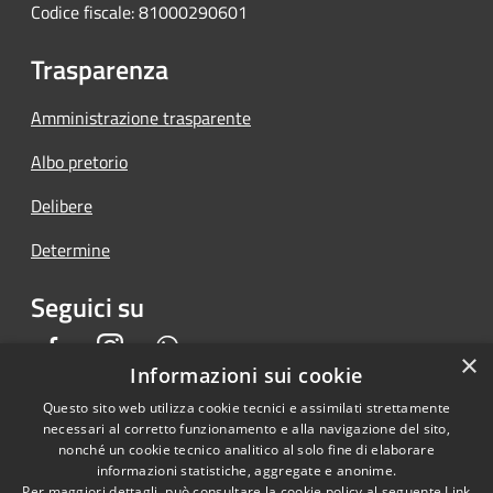
Codice fiscale: 81000290601
Trasparenza
Amministrazione trasparente
Albo pretorio
Delibere
Determine
Seguici su
Facebook
Instagram
Whatsapp
×
Informazioni sui cookie
Questo sito web utilizza cookie tecnici e assimilati strettamente
necessari al corretto funzionamento e alla navigazione del sito,
RSS
Copyright © 2026 • Comune di
nonché un cookie tecnico analitico al solo fine di elaborare
informazioni statistiche, aggregate e anonime.
Accessibilità
Piedimonte San Germano •
Per maggiori dettagli, può consultare la cookie policy al seguente
Link