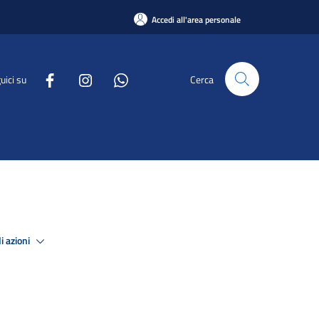
Accedi all'area personale
uici su
Cerca
i azioni