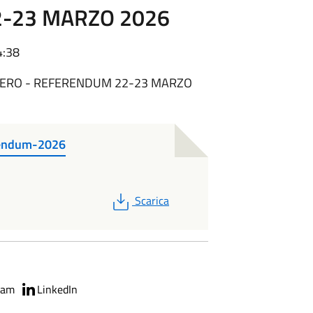
2-23 MARZO 2026
4:38
ESTERO - REFERENDUM 22-23 MARZO
rendum-2026
PDF
Scarica
ram
LinkedIn