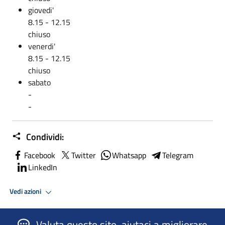
giovedi'
8.15 - 12.15
chiuso
venerdi'
8.15 - 12.15
chiuso
sabato
-
-
Condividi:
Facebook
Twitter
Whatsapp
Telegram
LinkedIn
Vedi azioni
Valuta questo sito, aiutaci a migliorare