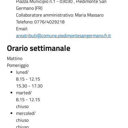
Piazza Municipio n.1 - 03030 , Piedimonte San
Germano (FR)
Collaboratore amministrativo: Maria Massaro
Telefono: 0776/4029218
Email:
areatributi@comune.piedimontesangermano.fr.it
Orario settimanale
Mattino
Pomeriggio
lunedi'
8.15 - 12.15
15.30 - 17.30
martedi'
8.15 - 12.15
chiuso
mercoledi'
chiuso
chiuso