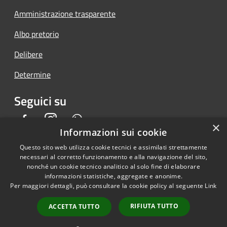
Amministrazione trasparente
Albo pretorio
Delibere
Determine
Seguici su
Facebook
Instagram
Whatsapp
×
Informazioni sui cookie
Questo sito web utilizza cookie tecnici e assimilati strettamente
necessari al corretto funzionamento e alla navigazione del sito,
RSS
Copyright © 2026 • Comune di
nonché un cookie tecnico analitico al solo fine di elaborare
informazioni statistiche, aggregate e anonime.
Accessibilità
Piedimonte San Germano •
Per maggiori dettagli, può consultare la cookie policy al seguente
Link
Privacy
Municipium
Powered by
•
Cookie
Accesso redazione
RIFIUTA TUTTO
ACCETTA TUTTO
Mappa del sito