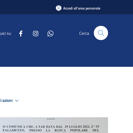
Accedi all'area personale
uici su
Cerca
i azioni