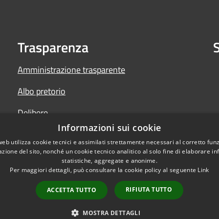
Trasparenza
S
Amministrazione trasparente
Albo pretorio
Delibere
Informazioni sui cookie
Determine
web utilizza cookie tecnici e assimilati strettamente necessari al corretto fu
azione del sito, nonché un cookie tecnico analitico al solo fine di elaborare i
statistiche, aggregate e anonime.
Per maggiori dettagli, può consultare la cookie policy al seguente
Link
RIFIUTA TUTTO
ACCETTA TUTTO
l sito
Copyright © 2026 • Comun
Back Office AT
MOSTRA DETTAGLI