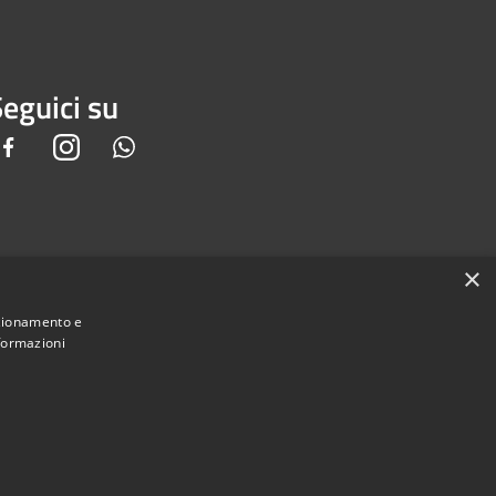
eguici su
Facebook
Instagram
Whatsapp
×
nzionamento e
nformazioni
Municipium
e di Piedimonte San Germano • Powered by
•
Accesso redazione