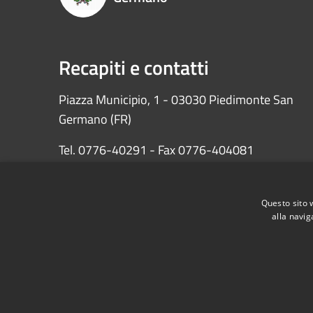
Recapiti e contatti
Piazza Municipio, 1 - 03030 Piedimonte San
Germano (FR)
Tel. 0776-40291 - Fax 0776-404081
PEC: protocollopiedimontesg@pec.it
Questo sito 
Codice fiscale: 81000290601
alla navig
RSS
Accessibilità
Privacy
Cookie
Mappa de