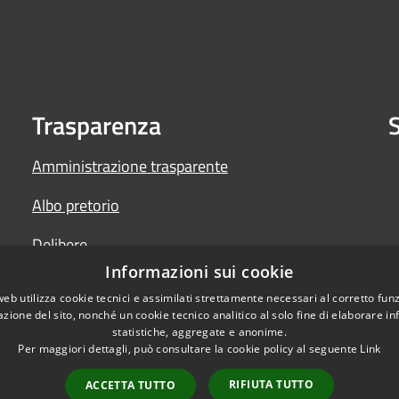
Trasparenza
S
Amministrazione trasparente
Albo pretorio
Delibere
Informazioni sui cookie
Determine
web utilizza cookie tecnici e assimilati strettamente necessari al corretto fu
azione del sito, nonché un cookie tecnico analitico al solo fine di elaborare i
statistiche, aggregate e anonime.
Per maggiori dettagli, può consultare la cookie policy al seguente
Link
RIFIUTA TUTTO
ACCETTA TUTTO
l sito
Copyright © 2026 • Comun