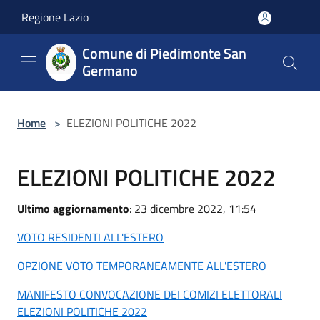
Salta al contenuto principale
Regione Lazio
Comune di Piedimonte San
Germano
Home
>
ELEZIONI POLITICHE 2022
ELEZIONI POLITICHE 2022
Ultimo aggiornamento
: 23 dicembre 2022, 11:54
VOTO RESIDENTI ALL'ESTERO
OPZIONE VOTO TEMPORANEAMENTE ALL'ESTERO
MANIFESTO CONVOCAZIONE DEI COMIZI ELETTORALI
ELEZIONI POLITICHE 2022