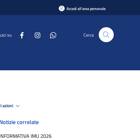
Accedi all'area personale
uici su
Cerca
i azioni
Notizie correlate
INFORMATIVA IMU 2026